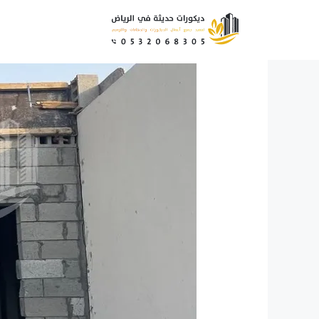
نتقل
لى
لمحتوى