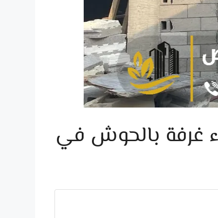
اء ملاحق في الرياض 0558393231 بناء غرفة بالحوش في