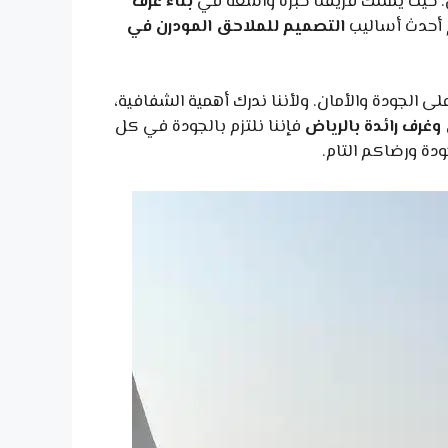
. حيث يمتلك فريقنا خبرة واسعة في
بناء غرف
م أحدث أساليب
التصميم للملاحق المودرن في
لى الجودة والأمان. ولأننا ندرك أهمية الشفافية،
غرف رائدة بالرياض
فإننا نلتزم بالجودة في كل
دة ورضاكم التام.