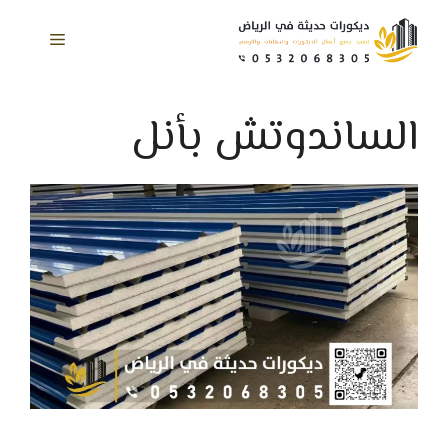
نتقل
لى
القائمة
لمحتوى
الساندوتش بأنل