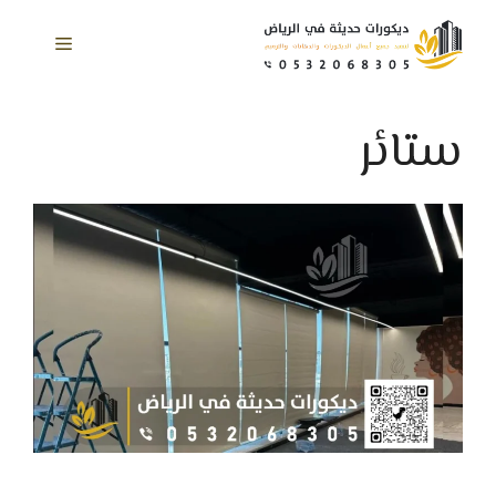
نتقل
لى
القائمة
لمحتوى
ستائر