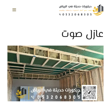
نتقل
لى
القائمة
لمحتوى
عازل صوت