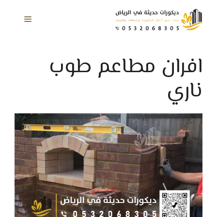
نتقل
لى
القائمة
لمحتوى
افران مطاعم طوب
ناري