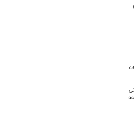
ات
لى
قة