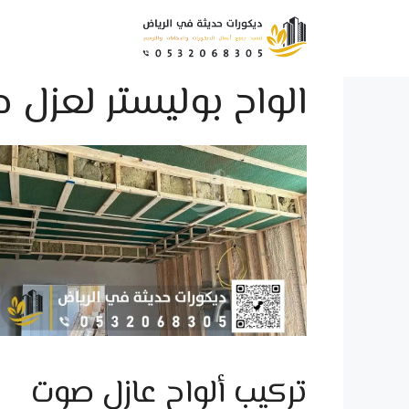
نتقل
لى
لمحتوى
الواح بوليستر لعزل 
تركيب ألواح عازل صوت