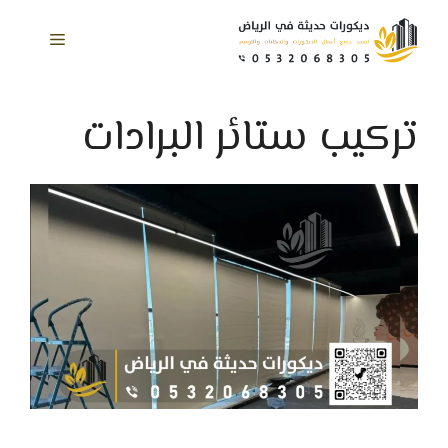
نتقل
لى
القائمة
لمحتوى
تركيب ستائر البرادات