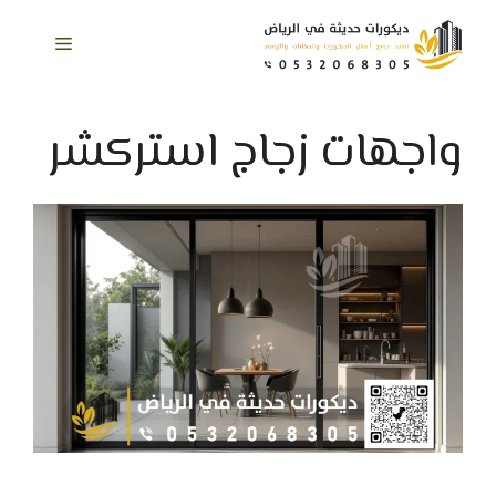
نتقل
لى
القائمة
لمحتوى
واجهات زجاج استركشر